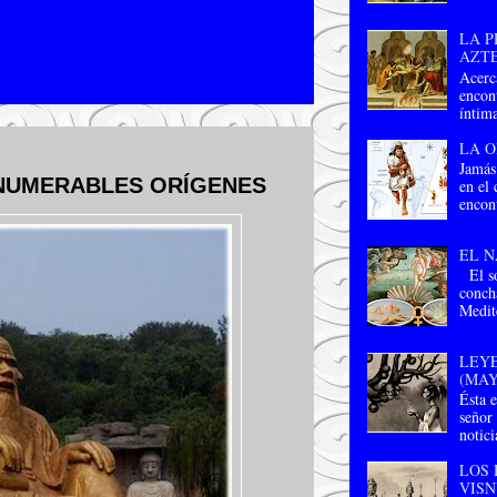
LA P
AZT
Acerc
encon
íntima
LA O
Jamás
NNUMERABLES ORÍGENES
en el
encont
EL N
El so
conch
Medit
LEYE
(MAY
Ésta e
señor
notici
LOS 
VISN