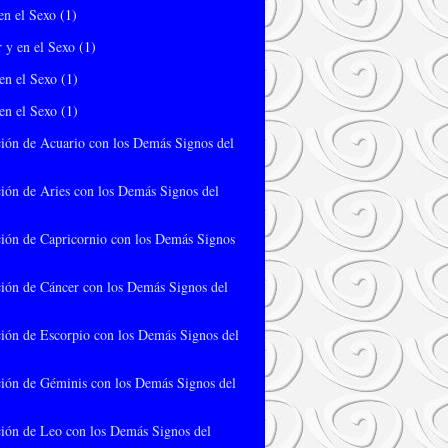
en el Sexo
(1)
 y en el Sexo
(1)
en el Sexo
(1)
en el Sexo
(1)
ión de Acuario con los Demás Signos del
ión de Aries con los Demás Signos del
ión de Capricornio con los Demás Signos
ión de Cáncer con los Demás Signos del
ión de Escorpio con los Demás Signos del
ión de Géminis con los Demás Signos del
ión de Leo con los Demás Signos del