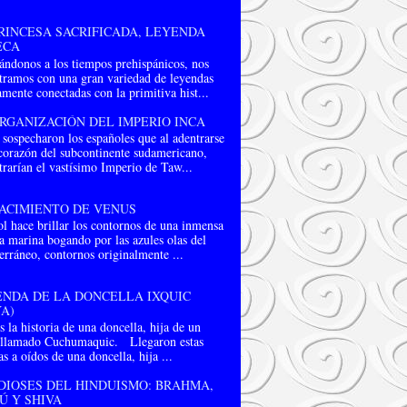
RINCESA SACRIFICADA, LEYENDA
ECA
ándonos a los tiempos prehispánicos, nos
tramos con una gran variedad de leyendas
mente conectadas con la primitiva hist...
RGANIZACIÓN DEL IMPERIO INCA
 sospecharon los españoles que al adentrarse
 corazón del subcontinente sudamericano,
rarían el vastísimo Imperio de Taw...
ACIMIENTO DE VENUS
l hace brillar los contornos de una inmensa
a marina bogando por las azules olas del
erráneo, contornos originalmente ...
NDA DE LA DONCELLA IXQUIC
A)
s la historia de una doncella, hija de un
 llamado Cuchumaquic. Llegaron estas
as a oídos de una doncella, hija ...
DIOSES DEL HINDUISMO: BRAHMA,
Ú Y SHIVA