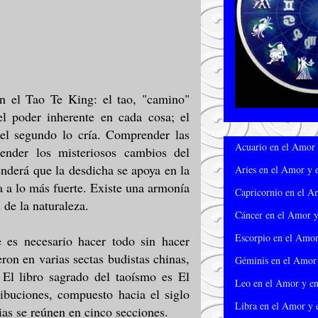
n el Tao Te King: el tao, "camino"
el poder inherente en cada cosa; el
el segundo lo cría. Comprender las
Acuario en el Amor 
tender los misteriosos cambios del
nderá que la desdicha se apoya en la
Aries en el Amor y 
a a lo más fuerte. Existe una armonía
Capricornio en el A
s de la naturaleza.
Cáncer en el Amor y
Escorpio en el Amor
e es necesario hacer todo sin hacer
ron en varias sectas budistas chinas,
Géminis en el Amor 
 El libro sagrado del taoísmo es El
Leo en el Amor y en
ribuciones, compuesto hacia el siglo
Libra en el Amor y 
ias se reúnen en cinco secciones.