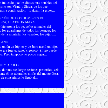
 indicado que los dioses más notables del
ismo son Visnú y Shiva, de los que
mos a continuación. Laksmi, la espos...
CIÓN DE LOS HOMBRES DE
ERA, LEYENDA MAYA
 hicieron a los pequeños animales del
 los guardianes de todos los bosques, los
 de la montaña, los venados, los pájaro...
CANO
 unión de Júpiter y de Juno nació un hijo.
o era fuerte, sano, vigoroso. Sí, no puede
se. Pero tampoco no puede negar...
E Y APOLO
 durante sus largas sesiones pastoriles, veía
ante él las adorables ninfas del monte Ossa.
de estas ninfas le llegó al...