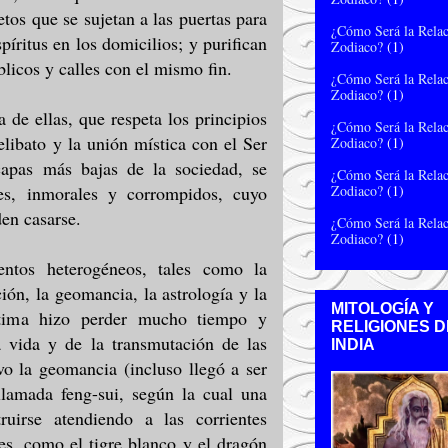
etos que se sujetan a las puertas para
¿Cómo Será la Relac
píritus en los domicilios; y purifican
Zodiaco?
(1)
blicos y calles con el mismo fin.
¿Cómo Será la Relac
Zodiaco?
(1)
 de ellas, que respeta los principios
¿Cómo Será la Relac
celibato y la unión mística con el Ser
Zodiaco?
(1)
capas más bajas de la sociedad, se
¿Cómo Será la Relac
Zodiaco?
(1)
s, inmorales y corrompidos, cuyo
den casarse.
¿Cómo Será la Relac
Zodiaco?
(1)
ntos heterogéneos, tales como la
ción, la geomancia, la astrología y la
MITOLOGÍA Y
última hizo perder mucho tiempo y
RELIGIONES D
a vida y de la transmutación de las
INDIA
vo la geomancia (incluso llegó a ser
llamada feng-sui, según la cual una
uirse atendiendo a las corrientes
es, como el tigre blanco y el dragón