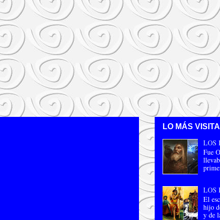
LO MÁS VISIT
LOS 
Fue O
llevab
primer
LOS 
El esc
hijo d
y de l