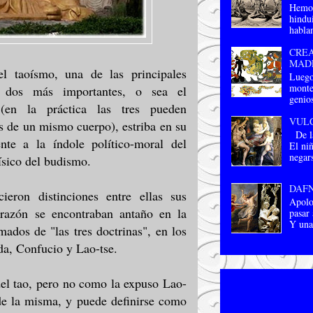
Hemos
hindu
habla
CREA
MAD
el taoísmo, una de las principales
Luego
monte,
as dos más importantes, o sea el
genios
(en la práctica las tres pueden
VUL
s de un mismo cuerpo), estriba en su
De la
ente a la índole político-moral del
El niñ
negar
ísico del budismo.
DAFN
ieron distinciones entre ellas sus
Apolo,
a razón se encontraban antaño en la
pasar 
Y una 
mados de "las tres doctrinas", en los
a, Confucio y Lao-tse.
del tao, pero no como la expuso Lao-
 de la misma, y puede definirse como