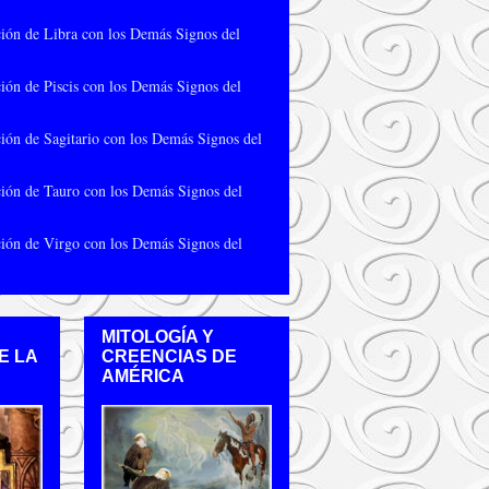
ión de Libra con los Demás Signos del
ión de Piscis con los Demás Signos del
ión de Sagitario con los Demás Signos del
ión de Tauro con los Demás Signos del
ión de Virgo con los Demás Signos del
MITOLOGÍA Y
E LA
CREENCIAS DE
AMÉRICA