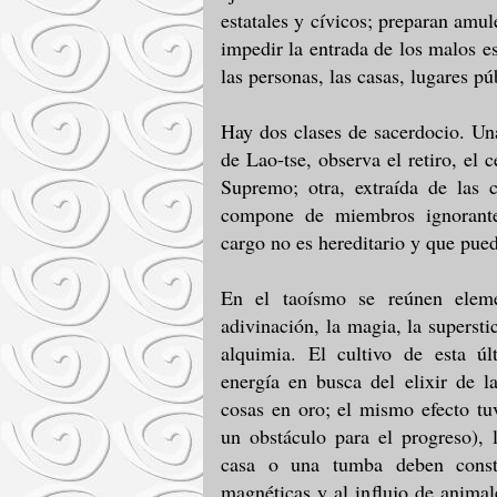
estatales y cívicos; preparan amul
impedir la entrada de los malos es
las personas, las casas, lugares pú
Hay dos clases de sacerdocio. Una
de Lao-tse, observa el retiro, el 
Supremo; otra, extraída de las 
compone de miembros ignorante
cargo no es hereditario y que pue
En el taoísmo se reúnen eleme
adivinación, la magia, la supersti
alquimia. El cultivo de esta 
energía en busca del elixir de l
cosas en oro; el mismo efecto tu
un obstáculo para el progreso), 
casa o una tumba deben constr
magnéticas y al influjo de animal