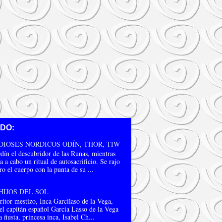
ADO:
DIOSES NÓRDICOS ODÍN, THOR, TIW
dín el descubridor de las Runas, mientras
a a cabo un ritual de autosacrificio. Se rajo
o el cuerpo con la punta de su ...
HIJOS DEL SOL
ritor mestizo, Inca Garcilaso de la Vega,
el capitán español García Lasso de la Vega
a ñusta, princesa inca, Isabel Ch...