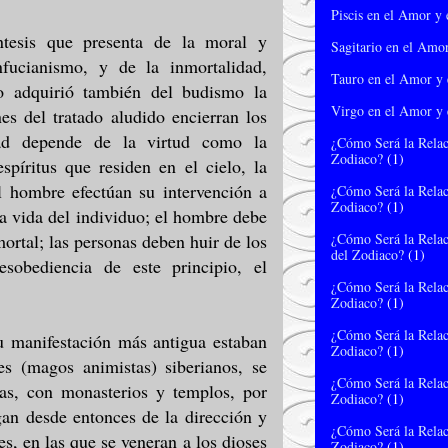
Piscis en el Amor y 
ntesis que presenta de la moral y
Sagitario en el Amor
nfucianismo, y de la inmortalidad,
Tauro en el Amor y 
o adquirió también del budismo la
Virgo en el Amor y 
nes del tratado aludido encierran los
cidad depende de la virtud como la
¿Cómo Será la Relac
Zodiaco?
(1)
spíritus que residen en el cielo, la
l hombre efectúan su intervención a
¿Cómo Será la Relac
Zodiaco?
(1)
la vida del individuo; el hombre debe
¿Cómo Será la Relac
nmortal; las personas deben huir de los
del Zodiaco?
(1)
esobediencia de este principio, el
¿Cómo Será la Relac
Zodiaco?
(1)
¿Cómo Será la Relac
su manifestación más antigua estaban
Zodiaco?
(1)
es (magos animistas) siberianos, se
¿Cómo Será la Relac
as, con monasterios y templos, por
Zodiaco?
(1)
gan desde entonces de la dirección y
¿Cómo Será la Relac
es, en las que se veneran a los dioses
Zodiaco?
(1)