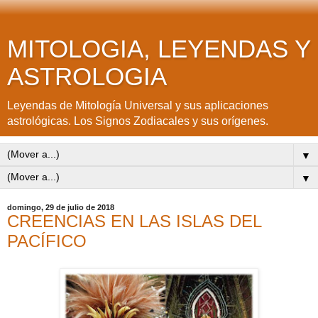
MITOLOGIA, LEYENDAS Y
ASTROLOGIA
Leyendas de Mitología Universal y sus aplicaciones
astrológicas. Los Signos Zodiacales y sus orígenes.
▼
▼
domingo, 29 de julio de 2018
CREENCIAS EN LAS ISLAS DEL
PACÍFICO