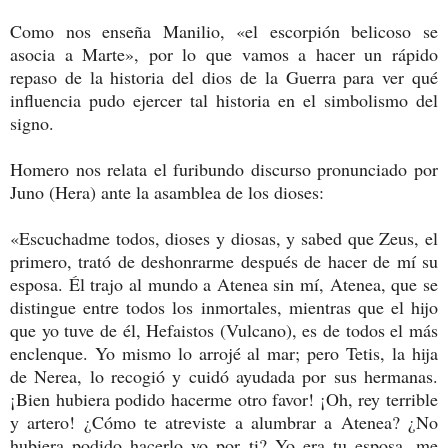
Como nos enseña Manilio, «el escorpión belicoso se
asocia a Marte», por lo que vamos a hacer un rápido
repaso de la historia del dios de la Guerra para ver qué
influencia pudo ejercer tal historia en el simbolismo del
signo.
Homero nos relata el furibundo discurso pronunciado por
Juno (Hera) ante la asamblea de los dioses:
«Escuchadme todos, dioses y diosas, y sabed que Zeus, el
primero, trató de deshonrarme después de hacer de mí su
esposa. Él trajo al mundo a Atenea sin mí, Atenea, que se
distingue entre todos los inmortales, mientras que el hijo
que yo tuve de él, Hefaistos (Vulcano), es de todos el más
enclenque. Yo mismo lo arrojé al mar; pero Tetis, la hija
de Nerea, lo recogió y cuidó ayudada por sus hermanas.
¡Bien hubiera podido hacerme otro favor! ¡Oh, rey terrible
y artero! ¿Cómo te atreviste a alumbrar a Atenea? ¿No
hubiera podido hacerlo yo por ti? Yo era tu esposa, me