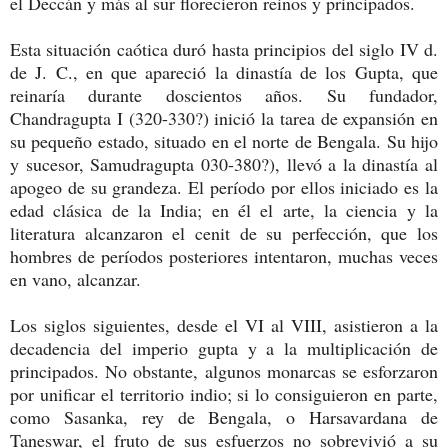
el Deccán y más al sur florecieron reinos y principados.
Esta situación caótica duró hasta principios del siglo IV d.
de J. C., en que apareció la dinastía de los Gupta, que
reinaría durante doscientos años. Su fundador,
Chandragupta I (320-330?) inició la tarea de expansión en
su pequeño estado, situado en el norte de Bengala. Su hijo
y sucesor, Samudragupta 030-380?), llevó a la dinastía al
apogeo de su grandeza. El período por ellos iniciado es la
edad clásica de la India; en él el arte, la ciencia y la
literatura alcanzaron el cenit de su perfección, que los
hombres de períodos posteriores intentaron, muchas veces
en vano, alcanzar.
Los siglos siguientes, desde el VI al VIII, asistieron a la
decadencia del imperio gupta y a la multiplicación de
principados. No obstante, algunos monarcas se esforzaron
por unificar el territorio indio; si lo consiguieron en parte,
como Sasanka, rey de Bengala, o Harsavardana de
Taneswar, el fruto de sus esfuerzos no sobrevivió a su