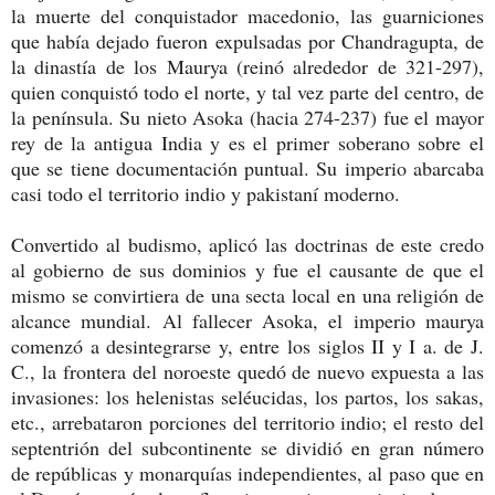
la muerte del conquistador macedonio, las guarniciones
que había dejado fueron expulsadas por Chandragupta, de
la dinastía de los Maurya (reinó alrededor de 321-297),
quien conquistó todo el norte, y tal vez parte del centro, de
la península. Su nieto Asoka (hacia 274-237) fue el mayor
rey de la antigua India y es el primer soberano sobre el
que se tiene documentación puntual. Su imperio abarcaba
casi todo el territorio indio y pakistaní moderno.
Convertido al budismo, aplicó las doctrinas de este credo
al gobierno de sus dominios y fue el causante de que el
mismo se convirtiera de una secta local en una religión de
alcance mundial. Al fallecer Asoka, el imperio maurya
comenzó a desintegrarse y, entre los siglos II y I a. de J.
C., la frontera del noroeste quedó de nuevo expuesta a las
invasiones: los helenistas seléucidas, los partos, los sakas,
etc., arrebataron porciones del territorio indio; el resto del
septentrión del subcontinente se dividió en gran número
de repúblicas y monarquías independientes, al paso que en