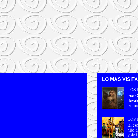
LO MÁS VISIT
LOS 
Fue O
llevab
primer
LOS 
El esc
hijo d
y de l